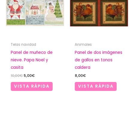
Telas navidad
Animales
Panel de muñeco de
Panel de dos imágenes
nieve. Papa Noel y
de gallos en tonos
casita
caldera
El
El
10,00
€
5,00
€
8,00
€
precio
precio
original
actual
VISTA RÁPIDA
VISTA RÁPIDA
era:
es:
10,00€.
5,00€.