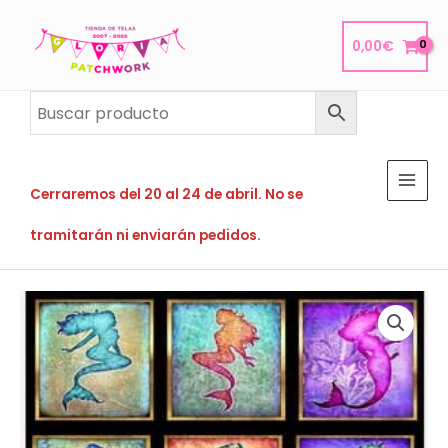
Ir
al
0,00
€
contenido
Cerraremos del 20 al 24 de abril. No se
tramitarán ni enviarán pedidos.