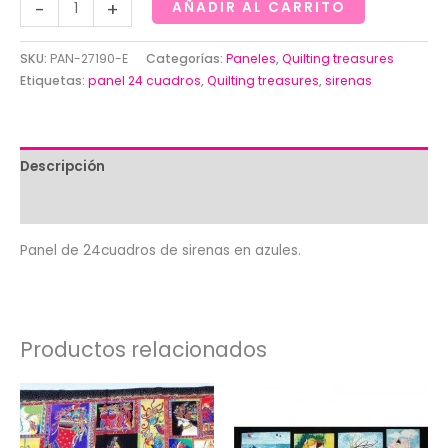
Panel
-
+
AÑADIR AL CARRITO
de
12
SKU:
PAN-27190-E
Categorías:
Paneles
,
Quilting treasures
cuadros
Etiquetas:
panel 24 cuadros
,
Quilting treasures
,
sirenas
de
sirenas
en
Descripción
azules.
Quilting
Valoraciones (0)
treasures
Panel de 24cuadros de sirenas en azules.
cantidad
Productos relacionados