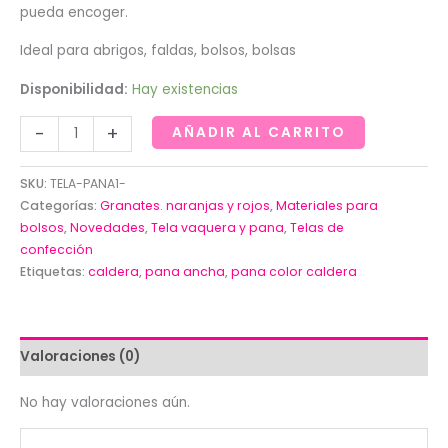
pueda encoger.
Ideal para abrigos, faldas, bolsos, bolsas
Disponibilidad:
Hay existencias
Pana
-
+
AÑADIR AL CARRITO
ancha
en
SKU:
TELA-PANA1-
color
Categorías:
Granates. naranjas y rojos
,
Materiales para
caldera
bolsos
,
Novedades
,
Tela vaquera y pana
,
Telas de
confección
1,50
Etiquetas:
caldera
,
pana ancha
,
pana color caldera
ancho
cantidad
Valoraciones (0)
No hay valoraciones aún.