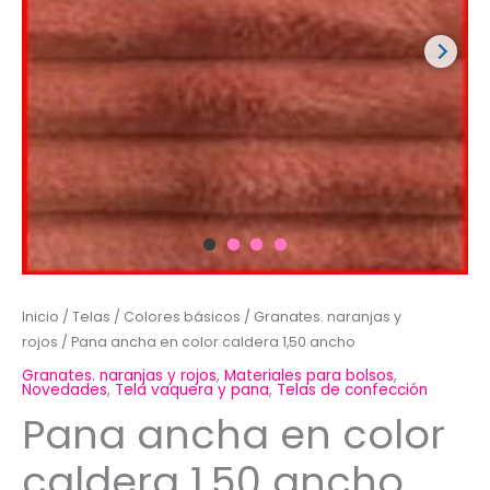
Inicio
/
Telas
/
Colores básicos
/
Granates. naranjas y
rojos
/ Pana ancha en color caldera 1,50 ancho
Granates. naranjas y rojos
,
Materiales para bolsos
,
Novedades
,
Tela vaquera y pana
,
Telas de confección
Pana ancha en color
caldera 1,50 ancho