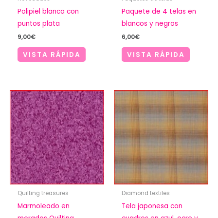
Polipiel blanca con
Paquete de 4 telas en
puntos plata
blancos y negros
9,00
€
6,00
€
VISTA RÁPIDA
VISTA RÁPIDA
Quilting treasures
Diamond textiles
Marmoleado en
Tela japonesa con