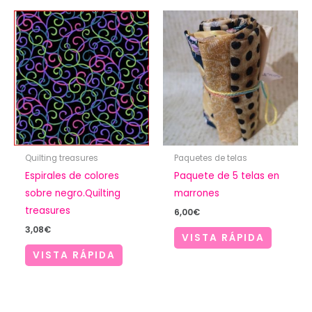
Quilting treasures
Paquetes de telas
Espirales de colores
Paquete de 5 telas en
sobre negro.Quilting
marrones
treasures
6,00
€
3,08
€
VISTA RÁPIDA
VISTA RÁPIDA