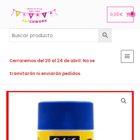
Ir
al
0,00
€
contenido
Cerraremos del 20 al 24 de abril. No se
tramitarán ni enviarán pedidos.