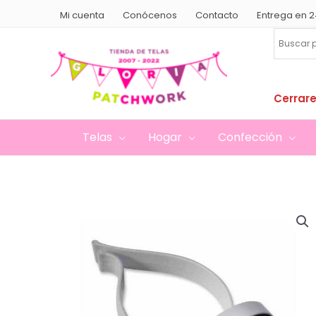
Ir
Mi cuenta
Conócenos
Contacto
Entrega en 2
al
contenido
Cerrare
Telas
Hogar
Confección