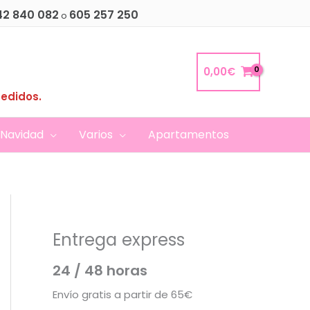
42 840 082
605 257 250
o
0,00
€
pedidos.
Navidad
Varios
Apartamentos
Entrega express
24 / 48 horas
Envío gratis a partir de 65€