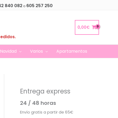
42 840 082
605 257 250
o
0,00
€
pedidos.
Navidad
Varios
Apartamentos
Entrega express
24 / 48 horas
Envío gratis a partir de 65€