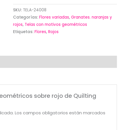
rojo
de
SKU:
TELA-24008
Categorías:
Flores variadas
,
Granates. naranjas y
Quilting
rojos
,
Telas con motivos geométricos
treasures
Etiquetas:
Flores
,
Rojos
cantidad
geométricos sobre rojo de Quilting
licada.
Los campos obligatorios están marcados