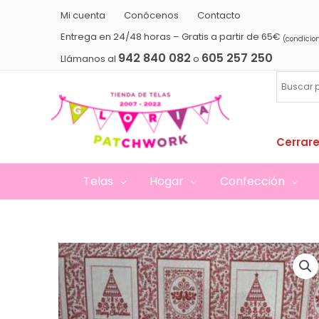
Ir
Mi cuenta
Conócenos
Contacto
al
Entrega en 24/48 horas – Gratis a partir de 65€
(condicio
contenido
942 840 082
605 257 250
Llámanos al
o
Cerrare
Telas
Hogar
Confección