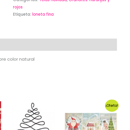
en
rojos
cuadros
Etiqueta:
loneta fina
sobre
color
natural
cantidad
re color natural
¡Oferta!