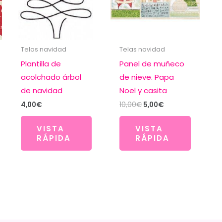
Telas navidad
Telas navidad
Plantilla de
Panel de muñeco
acolchado árbol
de nieve. Papa
de navidad
Noel y casita
El
El
4,00
€
10,00
€
5,00
€
precio
precio
original
actual
VISTA
VISTA
era:
es:
RÁPIDA
RÁPIDA
10,00€.
5,00€.