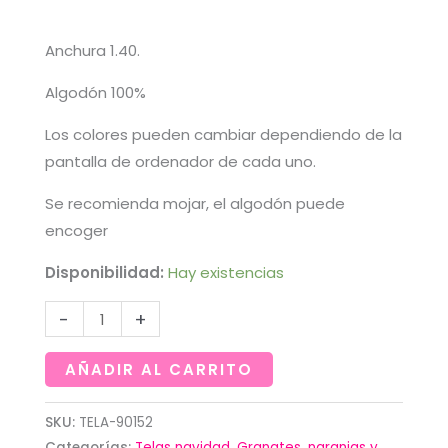
Anchura 1.40.
Algodón 100%
Los colores pueden cambiar dependiendo de la
pantalla de ordenador de cada uno.
Se recomienda mojar, el algodón puede
encoger
Disponibilidad:
Hay existencias
Loneta
-
+
fina
con
AÑADIR AL CARRITO
motivos
navideños
SKU:
TELA-90152
Categorías:
Telas navidad
,
Granates. naranjas y