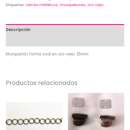
en
Etiquetas:
cierres metálicos
,
mosquetones
,
oro viejo
oro
viejo
25mm
Descripción
cantidad
Valoraciones (0)
Mosquetón forma oval en oro viejo 25mm
Productos relacionados