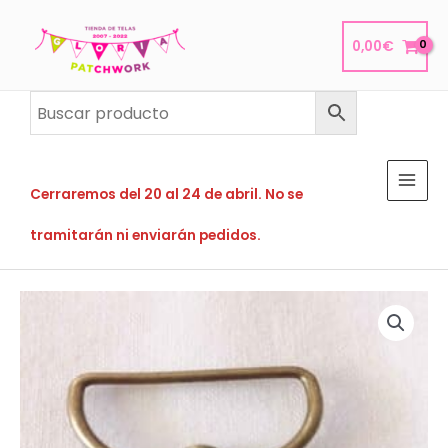
Ir
al
0,00
€
contenido
Cerraremos del 20 al 24 de abril. No se
tramitarán ni enviarán pedidos.