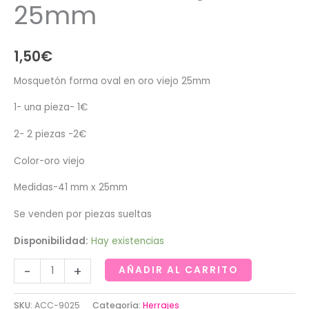
25mm
1,50
€
Mosquetón forma oval en oro viejo 25mm
1- una pieza- 1€
2- 2 piezas -2€
Color-oro viejo
Medidas-41 mm x 25mm
Se venden por piezas sueltas
Disponibilidad:
Hay existencias
Mosquetón
-
+
AÑADIR AL CARRITO
forma
oval
SKU:
ACC-9025
Categoría:
Herrajes