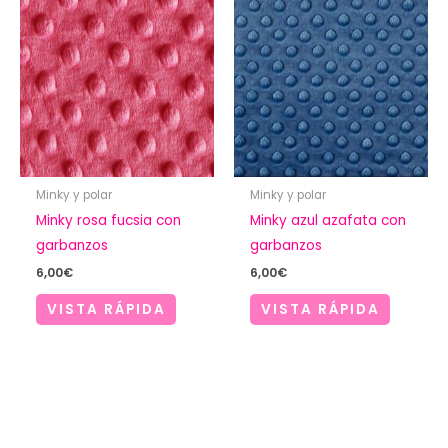
Minky y polar
Minky y polar
Minky rosa fucsia con
Minky azul azafata con
garbanzos
garbanzos
6,00
€
6,00
€
VISTA RÁPIDA
VISTA RÁPIDA