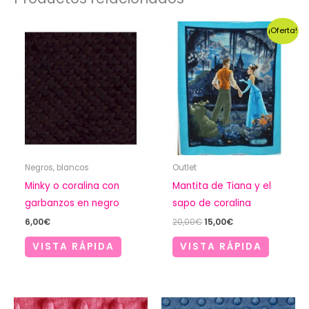
¡Oferta!
Negros, blancos
Outlet
Minky o coralina con
Mantita de Tiana y el
garbanzos en negro
sapo de coralina
El
El
6,00
€
20,00
€
15,00
€
precio
precio
original
actual
VISTA RÁPIDA
VISTA RÁPIDA
era:
es:
20,00€.
15,00€.