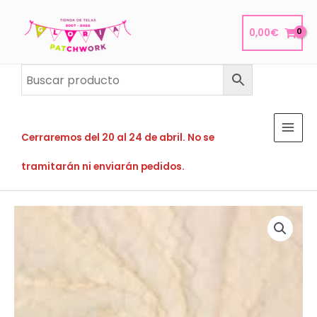
Ir
al
0,00
€
contenido
Cerraremos del 20 al 24 de abril. No se
tramitarán ni enviarán pedidos.