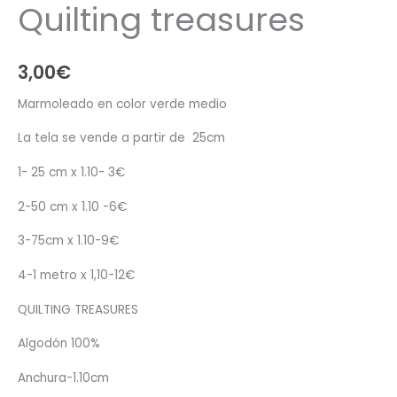
Quilting treasures
3,00
€
Marmoleado en color verde medio
La tela se vende a partir de 25cm
1- 25 cm x 1.10- 3€
2-50 cm x 1.10 -6€
3-75cm x 1.10-9€
4-1 metro x 1,10-12€
QUILTING TREASURES
Algodón 100%
Anchura-1.10cm