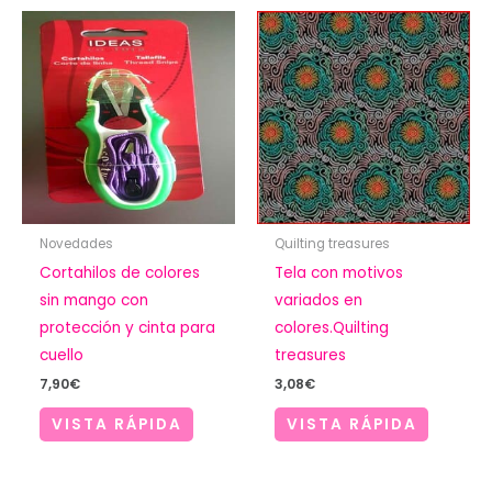
Novedades
Quilting treasures
Cortahilos de colores
Tela con motivos
sin mango con
variados en
protección y cinta para
colores.Quilting
cuello
treasures
7,90
€
3,08
€
VISTA RÁPIDA
VISTA RÁPIDA