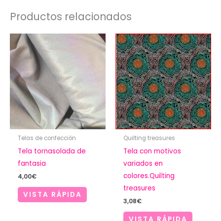
Productos relacionados
Telas de confección
Quilting treasures
Tela tornasolada de
Tela con motivos
fantasia
variados en
colores.Quilting
4,00
€
treasures
VISTA RÁPIDA
3,08
€
VISTA RÁPIDA