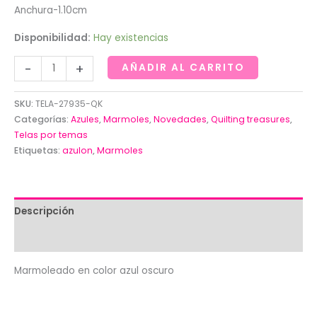
Anchura-1.10cm
Disponibilidad:
Hay existencias
Marmoleado
-
+
AÑADIR AL CARRITO
en
color
SKU:
TELA-27935-QK
azul
Categorías:
Azules
,
Marmoles
,
Novedades
,
Quilting treasures
,
oscuro
Telas por temas
Etiquetas:
azulon
,
Marmoles
de
Quilting
treasures
cantidad
Descripción
Valoraciones (0)
Marmoleado en color azul oscuro