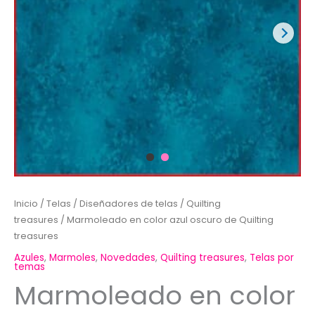
Inicio
/
Telas
/
Diseñadores de telas
/
Quilting
treasures
/ Marmoleado en color azul oscuro de Quilting
treasures
Azules
,
Marmoles
,
Novedades
,
Quilting treasures
,
Telas por
temas
Marmoleado en color