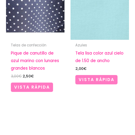
Telas de confección
Azules
Pique de canutillo de
Tela lisa color azul cielo
azul marino con lunares
de 1.50 de ancho
grandes blancos
2,00
€
El
El
3,00
€
2,50
€
VISTA RÁPIDA
precio
precio
original
actual
VISTA RÁPIDA
era:
es:
3,00€.
2,50€.