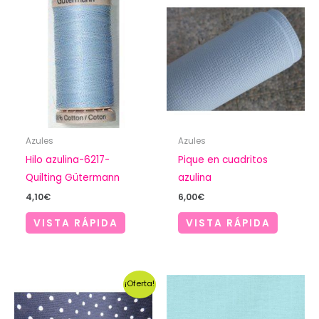
Azules
Azules
Hilo azulina-6217-
Pique en cuadritos
Quilting Gütermann
azulina
4,10
€
6,00
€
VISTA RÁPIDA
VISTA RÁPIDA
¡Oferta!