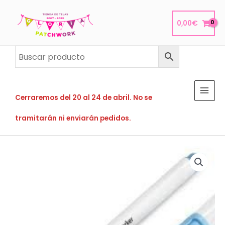
Ir
al
0,00
€
contenido
Cerraremos del 20 al 24 de abril. No se
tramitarán ni enviarán pedidos.