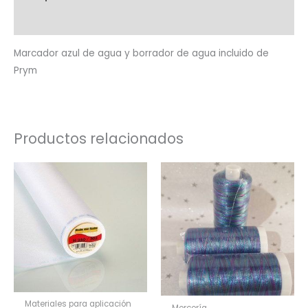
de
Valoraciones (0)
Prym
cantidad
Marcador azul de agua y borrador de agua incluido de
Prym
Productos relacionados
Materiales para aplicación
Mercería