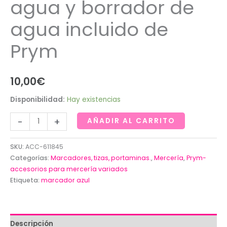
agua y borrador de
agua incluido de
Prym
10,00
€
Disponibilidad:
Hay existencias
Marcador
-
+
AÑADIR AL CARRITO
azul
de
SKU:
ACC-611845
agua
Categorías:
Marcadores, tizas, portaminas.
,
Mercería
,
Prym-
y
accesorios para mercería variados
Etiqueta:
marcador azul
borrador
de
agua
incluido
Descripción