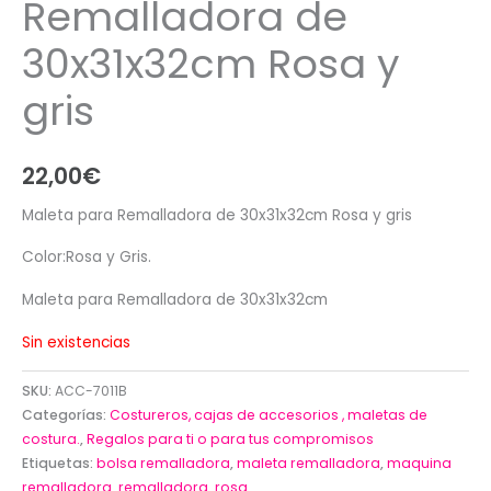
Remalladora de
30x31x32cm Rosa y
gris
22,00
€
Maleta para Remalladora de 30x31x32cm Rosa y gris
Color:Rosa y Gris.
Maleta para Remalladora de 30x31x32cm
Sin existencias
SKU:
ACC-7011B
Categorías:
Costureros, cajas de accesorios , maletas de
costura.
,
Regalos para ti o para tus compromisos
Etiquetas:
bolsa remalladora
,
maleta remalladora
,
maquina
remalladora
,
remalladora
,
rosa