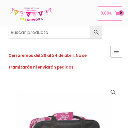
Ir
al
0,00
€
contenido
Cerraremos del 20 al 24 de abril. No se
tramitarán ni enviarán pedidos.