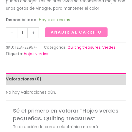
pueda encoger. Los colores vivos se recomienda mojar con
unas gotas de vinagre, para mantener el color
Disponibilidad:
Hay existencias
Hojas
-
+
AÑADIR AL CARRITO
verdes
pequeñas.
SKU:
TELA-22957-1
Categorías:
Quilting treasures
,
Verdes
Quilting
Etiqueta:
hojas verdes
treasures
cantidad
Valoraciones (0)
No hay valoraciones aún.
Sé el primero en valorar “Hojas verdes
pequeñas. Quilting treasures”
Tu dirección de correo electrónico no será