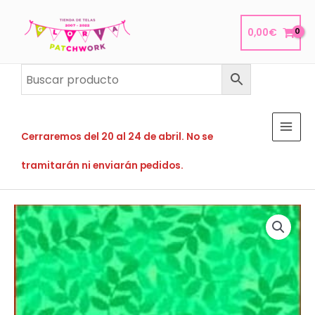
Ir
al
0,00
€
contenido
Cerraremos del 20 al 24 de abril. No se
tramitarán ni enviarán pedidos.