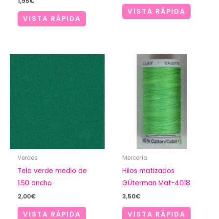
1,95
€
VISTA RÁPIDA
VISTA RÁPIDA
Verdes
Mercería
Tela verde medio de
Hilos matizados
1.50 ancho
GÜterman Mat-4018
2,00
€
3,50
€
VISTA RÁPIDA
VISTA RÁPIDA