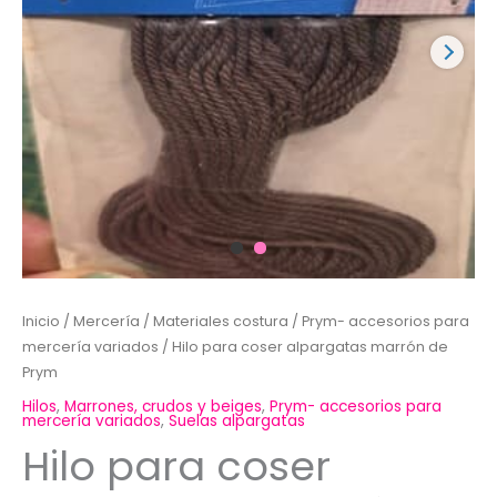
Inicio
/
Mercería
/
Materiales costura
/
Prym- accesorios para
mercería variados
/ Hilo para coser alpargatas marrón de
Prym
Hilos
,
Marrones, crudos y beiges
,
Prym- accesorios para
mercería variados
,
Suelas alpargatas
Hilo para coser