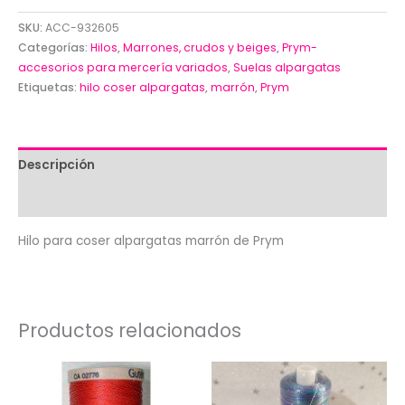
coser
SKU:
ACC-932605
alpargatas
Categorías:
Hilos
,
Marrones, crudos y beiges
,
Prym-
marrón
accesorios para mercería variados
,
Suelas alpargatas
Etiquetas:
hilo coser alpargatas
,
marrón
,
Prym
de
Prym
cantidad
Descripción
Valoraciones (0)
Hilo para coser alpargatas marrón de Prym
Productos relacionados