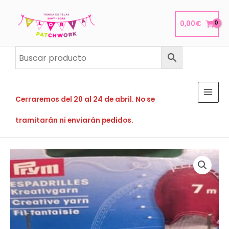
Ir
al
0,00
€
contenido
Cerraremos del 20 al 24 de abril. No se
tramitarán ni enviarán pedidos.