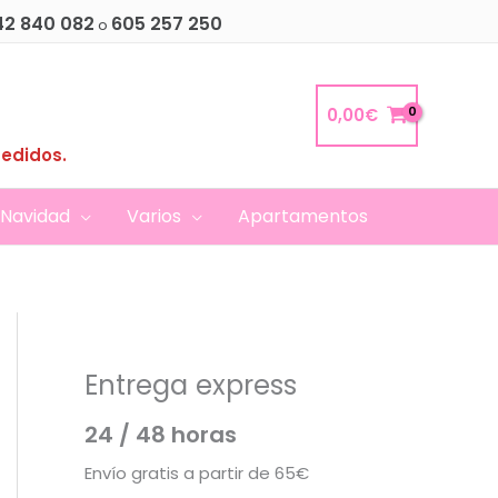
42 840 082
605 257 250
o
0,00
€
pedidos.
Navidad
Varios
Apartamentos
Entrega express
24 / 48 horas
Envío gratis a partir de 65€