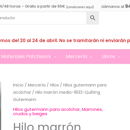
9
4/48 horas – Gratis a partir de 65€
Llámanos al
(condiciones aquí)
mos del 20 al 24 de abril. No se tramitarán ni enviarán 
Materiales Patchwork
Mercería
Libros
Inicio
/
Mercería
/
Hilos
/
Hilos gutermann para
acolchar
/ Hilo marrón medio-1833-Quilting
Gütermann
Hilos gutermann para acolchar
,
Marrones,
crudos y beiges
Hilo marrón