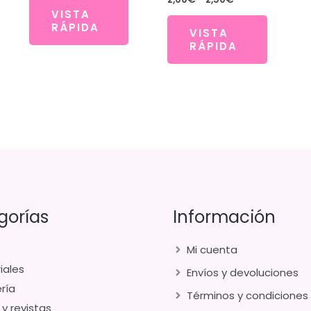
de
VISTA
precios:
RÁPIDA
VISTA
desde
RÁPIDA
2,00€
hasta
2,50€
gorías
Información
Mi cuenta
iales
Envíos y devoluciones
ría
Términos y condiciones
 y revistas