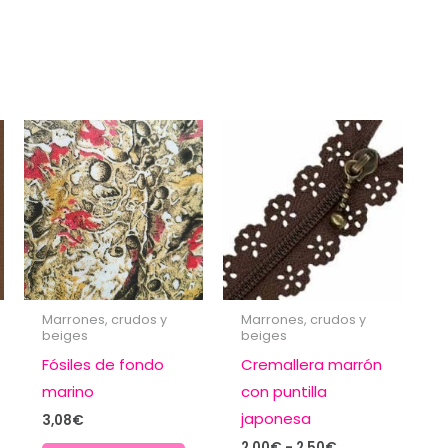
Marrones, crudos y
Marrones, crudos y
beiges
beiges
Fósiles de fondo
Cremallera marrón
marino
con puntilla
japonesa
3,08
€
Rango
2,00
€
-
2,50
€