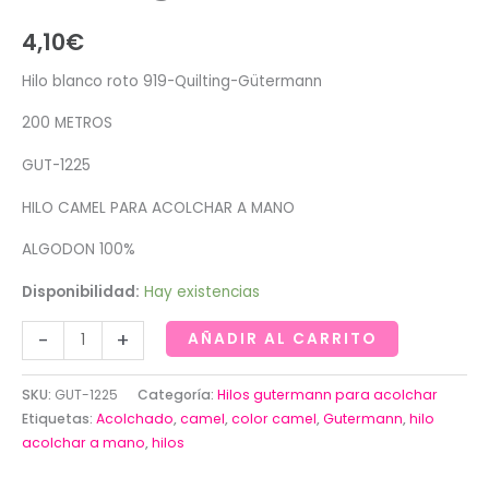
4,10
€
Hilo blanco roto 919-Quilting-Gütermann
200 METROS
GUT-1225
HILO CAMEL PARA ACOLCHAR A MANO
ALGODON 100%
Disponibilidad:
Hay existencias
Hilo
-
+
AÑADIR AL CARRITO
color
camel
SKU:
GUT-1225
Categoría:
Hilos gutermann para acolchar
1225-
Etiquetas:
Acolchado
,
camel
,
color camel
,
Gutermann
,
hilo
Quilting-
acolchar a mano
,
hilos
Gütermann