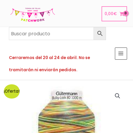
Ir
al
0,00
€
contenido
Cerraremos del 20 al 24 de abril. No se
tramitarán ni enviarán pedidos.
¡Oferta!