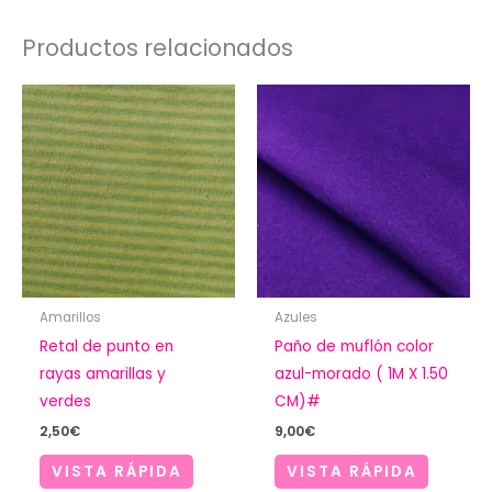
Productos relacionados
Amarillos
Azules
Retal de punto en
Paño de muflón color
rayas amarillas y
azul-morado ( 1M X 1.50
verdes
CM)#
2,50
€
9,00
€
VISTA RÁPIDA
VISTA RÁPIDA