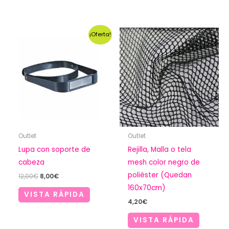
¡Oferta!
Outlet
Outlet
Lupa con soporte de
Rejilla, Malla o tela
cabeza
mesh color negro de
poliéster (Quedan
El
El
12,00
€
8,00
€
precio
precio
160x70cm)
original
actual
VISTA RÁPIDA
era:
es:
4,20
€
12,00€.
8,00€.
VISTA RÁPIDA