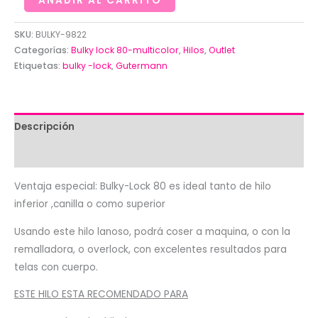
AÑADIR AL CARRITO
Bulky-
lock
SKU:
BULKY-9822
80-
Categorías:
Bulky lock 80-multicolor
,
Hilos
,
Outlet
Etiquetas:
bulky -lock
,
Gutermann
Multicolor
cantidad
Descripción
Valoraciones (0)
Ventaja especial: Bulky-Lock 80 es ideal tanto de hilo
inferior ,canilla o como superior
Usando este hilo lanoso, podrá coser a maquina, o con la
remalladora, o overlock, con excelentes resultados para
telas con cuerpo.
ESTE HILO ESTA RECOMENDADO PARA