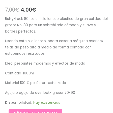
El
El
7,00
€
4,00
€
precio
precio
Bulky-Lock 80 es un hilo lanoso elástico de gran calidad del
grosor No. 80 para un sobrehilado cómodo y suave y
original
actual
bordes perfectos.
era:
es:
Usando este hilo lanoso, podrá coser a máquina overlock
7,00€.
4,00€.
telas de peso alto a medio de forma cómoda con
estupendos resultados.
Ideal pespuntes modernos y efectos de moda
Cantidad-1000m
Material 100 % poliéster texturizado
Aguja o aguja de overlock- grosor 70-90
Disponibilidad:
Hay existencias
Hilo