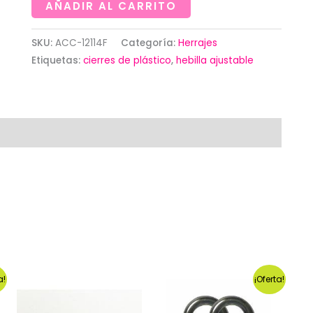
beige
AÑADIR AL CARRITO
para
bolso
SKU:
ACC-12114F
Categoría:
Herrajes
Etiquetas:
cierres de plástico
,
hebilla ajustable
25x32mm
cantidad
a!
¡Oferta!