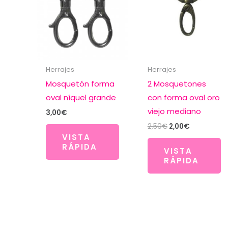
Herrajes
Herrajes
Mosquetón forma
2 Mosquetones
oval níquel grande
con forma oval oro
viejo mediano
3,00
€
El
El
2,50
€
2,00
€
precio
precio
VISTA
original
actual
RÁPIDA
VISTA
era:
es:
RÁPIDA
2,50€.
2,00€.