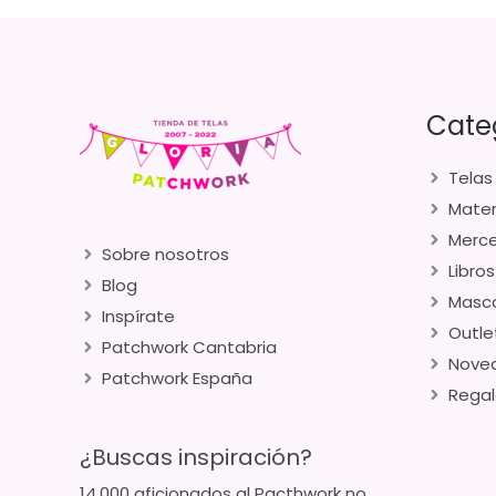
Cate
Telas
Mater
Merce
Sobre nosotros
Libros
Blog
Masca
Inspírate
Outle
Patchwork Cantabria
Nove
Patchwork España
Regal
¿Buscas inspiración?
14.000 aficionados al Pacthwork no