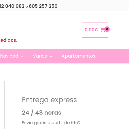
42 840 082
605 257 250
o
0,00
€
pedidos.
Navidad
Varios
Apartamentos
Entrega express
24 / 48 horas
Envío gratis a partir de 65€