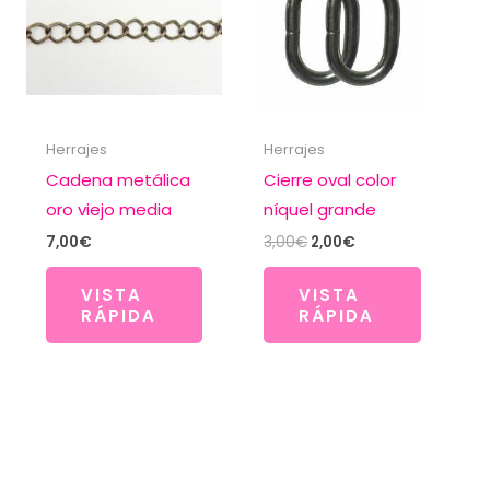
Herrajes
Herrajes
Cadena metálica
Cierre oval color
oro viejo media
níquel grande
El
El
7,00
€
3,00
€
2,00
€
precio
precio
original
actual
VISTA
VISTA
era:
es:
RÁPIDA
RÁPIDA
3,00€.
2,00€.