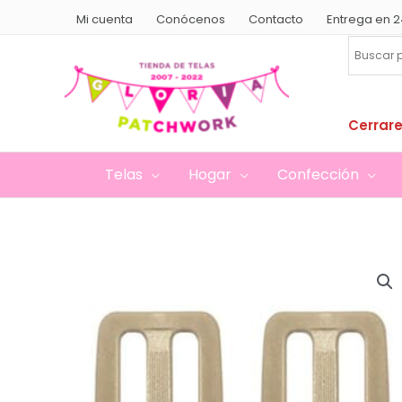
Ir
Mi cuenta
Conócenos
Contacto
Entrega en 2
al
contenido
Cerrare
Telas
Hogar
Confección