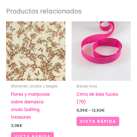
Productos relacionados
Marrones, crudos y beiges
Bieses lisos
Flores y mariposas
Cinta de bies fucsia
sobre damasco
(79)
crudo.Quilting
Rango
0,35
€
-
12,50
€
de
treasures
precios:
VISTA RÁPIDA
desde
3,08
€
0,35€
hasta
VISTA RÁPIDA