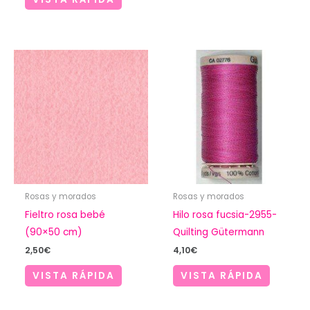
12,50€
Rosas y morados
Rosas y morados
Fieltro rosa bebé
Hilo rosa fucsia-2955-
(90×50 cm)
Quilting Gütermann
2,50
€
4,10
€
VISTA RÁPIDA
VISTA RÁPIDA