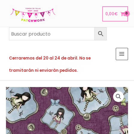
Ir
al
0,00
€
contenido
Cerraremos del 20 al 24 de abril. No se
tramitarán ni enviarán pedidos.