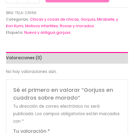
en
cuadros
SKU:
TELA-23566
sobre
Categorías:
Chicas y cosas de chicas
,
Gorjuss, Mirabelle, y
morado
Kori Kumi
,
Motivos infantiles
,
Rosas y morados
Etiqueta:
Nueva y antigua gorjuss
cantidad
Valoraciones (0)
No hay valoraciones aún.
Sé el primero en valorar “Gorjuss en
cuadros sobre morado”
Tu dirección de correo electrónico no será
publicada.
Los campos obligatorios están marcados
con
*
Tu valoración
*