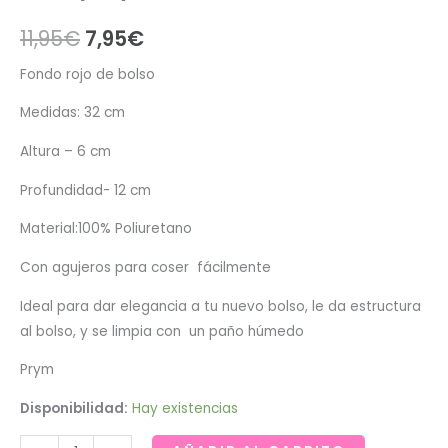
El
El
11,95
€
7,95
€
precio
precio
Fondo rojo de bolso
original
actual
Medidas: 32 cm
era:
es:
Altura – 6 cm
11,95€.
7,95€.
Profundidad- 12 cm
Material:100% Poliuretano
Con agujeros para coser fácilmente
Ideal para dar elegancia a tu nuevo bolso, le da estructura
al bolso, y se limpia con un paño húmedo
Prym
Disponibilidad:
Hay existencias
Fondo