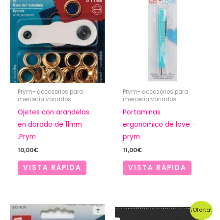
Prym- accesorios para
Prym- accesorios para
mercería variados
mercería variados
Ojetes con arandelas
Portaminas
en dorado de 11mm
ergonomico de love -
.Prym
prym
10,00
€
11,00
€
VISTA RÁPIDA
VISTA RÁPIDA
¡Oferta!