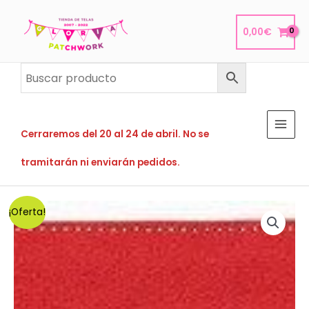
Ir
al
0,00
€
contenido
Cerraremos del 20 al 24 de abril. No se
tramitarán ni enviarán pedidos.
¡Oferta!