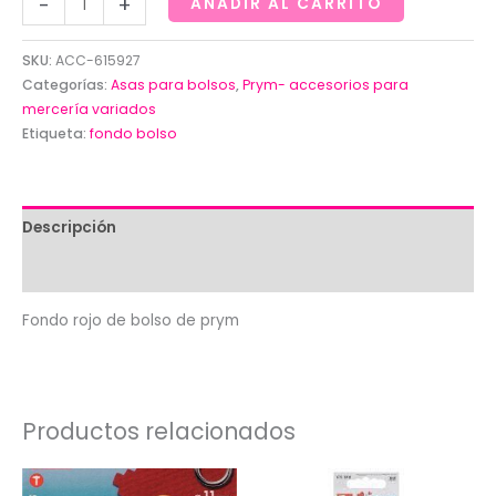
-
+
AÑADIR AL CARRITO
rojo
de
SKU:
ACC-615927
bolso
Categorías:
Asas para bolsos
,
Prym- accesorios para
de
mercería variados
Etiqueta:
fondo bolso
prym
cantidad
Descripción
Valoraciones (0)
Fondo rojo de bolso de prym
Productos relacionados