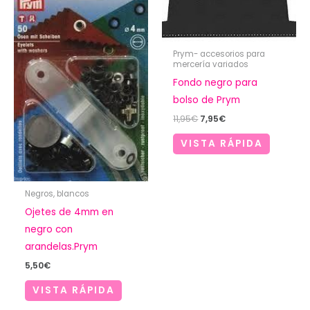
Prym- accesorios para
mercería variados
Fondo negro para
bolso de Prym
El
El
11,95
€
7,95
€
precio
precio
original
actual
VISTA RÁPIDA
era:
es:
11,95€.
7,95€.
Negros, blancos
Ojetes de 4mm en
negro con
arandelas.Prym
5,50
€
VISTA RÁPIDA