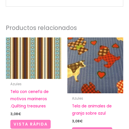
Productos relacionados
Azules
Tela con cenefa de
motivos marineros
Azules
.Quilting treasures
Tela de animales de
granja sobre azul
3,08
€
3,08
€
VISTA RÁPIDA