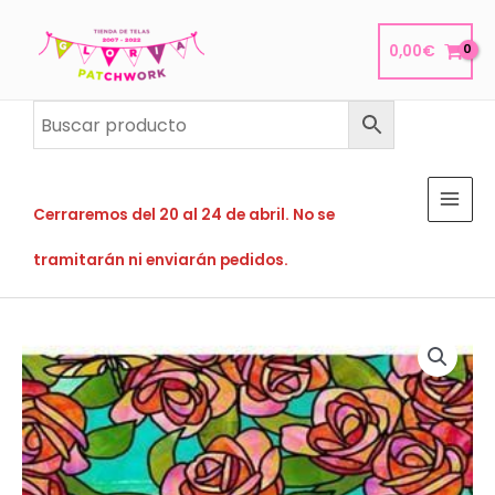
Ir
al
0,00
€
contenido
Cerraremos del 20 al 24 de abril. No se
tramitarán ni enviarán pedidos.