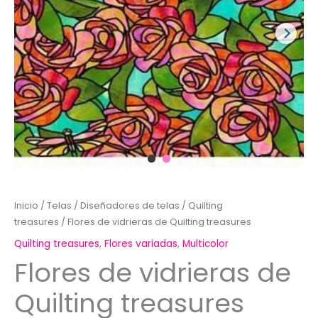
Inicio
/
Telas
/
Diseñadores de telas
/
Quilting
treasures
/ Flores de vidrieras de Quilting treasures
Quilting treasures
,
Flores variadas
,
Multicolor
Flores de vidrieras de
Quilting treasures