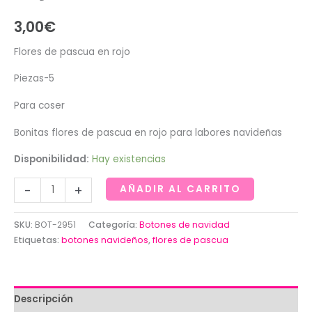
3,00
€
Flores de pascua en rojo
Piezas-5
Para coser
Bonitas flores de pascua en rojo para labores navideñas
Disponibilidad:
Hay existencias
Flores
-
+
AÑADIR AL CARRITO
de
pascua
SKU:
BOT-2951
Categoría:
Botones de navidad
en
Etiquetas:
botones navideños
,
flores de pascua
rojo
cantidad
Descripción