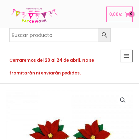
Ir
al
0,00
€
contenido
Cerraremos del 20 al 24 de abril. No se
tramitarán ni enviarán pedidos.