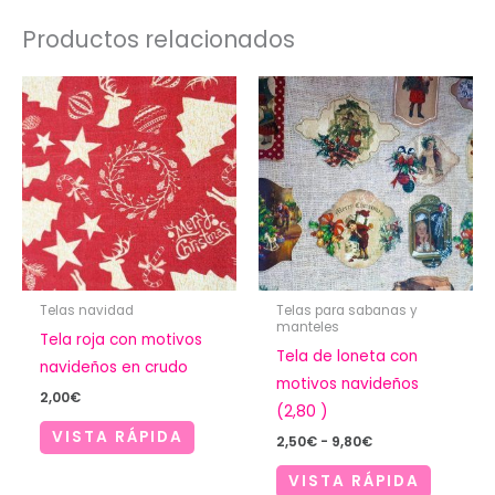
Productos relacionados
Telas navidad
Telas para sabanas y
manteles
Tela roja con motivos
Tela de loneta con
navideños en crudo
motivos navideños
2,00
€
(2,80 )
VISTA RÁPIDA
Rango
2,50
€
-
9,80
€
de
precios:
VISTA RÁPIDA
desde