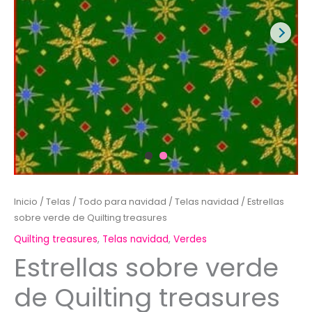
Inicio
/
Telas
/
Todo para navidad
/
Telas navidad
/ Estrellas
sobre verde de Quilting treasures
Quilting treasures
,
Telas navidad
,
Verdes
Estrellas sobre verde
de Quilting treasures