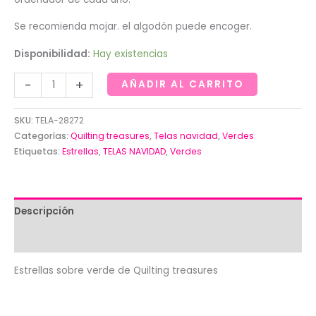
Se recomienda mojar. el algodón puede encoger.
Disponibilidad:
Hay existencias
Estrellas
-
+
AÑADIR AL CARRITO
sobre
verde
SKU:
TELA-28272
de
Categorías:
Quilting treasures
,
Telas navidad
,
Verdes
Quilting
Etiquetas:
Estrellas
,
TELAS NAVIDAD
,
Verdes
treasures
cantidad
Descripción
Valoraciones (0)
Estrellas sobre verde de Quilting treasures