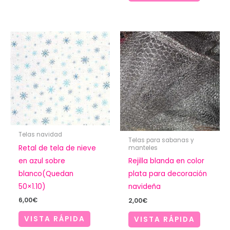
2,50€
hasta
9,80€
Telas navidad
Telas para sabanas y
Retal de tela de nieve
manteles
en azul sobre
Rejilla blanda en color
blanco(Quedan
plata para decoración
50×1.10)
navideña
6,00
€
2,00
€
VISTA RÁPIDA
VISTA RÁPIDA