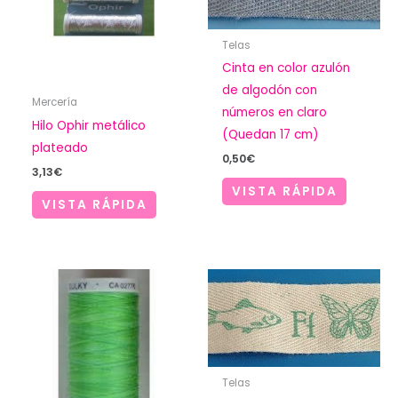
Telas
Cinta en color azulón
de algodón con
Mercería
números en claro
Hilo Ophir metálico
(Quedan 17 cm)
plateado
0,50
€
3,13
€
VISTA RÁPIDA
VISTA RÁPIDA
Telas