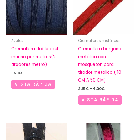
Azules
Cremalleras metálicas
Cremallera doble azul
Cremallera borgoña
marino por metros(2
metálica con
tiradores metro)
mosquetón para
tirador metálico ( 10
1,50
€
CM A 50 CM)
VISTA RÁPIDA
Rango
2,15
€
-
4,00
€
de
precios:
VISTA RÁPIDA
desde
2,15€
hasta
4,00€