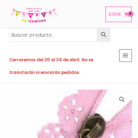
Ir
al
0,00
€
contenido
Cerraremos del 20 al 24 de abril. No se
tramitarán ni enviarán pedidos.