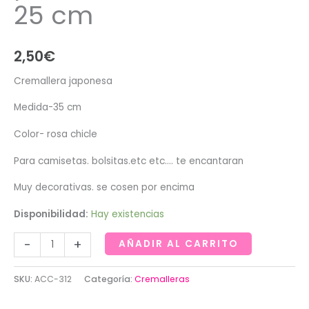
25 cm
2,50
€
Cremallera japonesa
Medida-35 cm
Color- rosa chicle
Para camisetas. bolsitas.etc etc…. te encantaran
Muy decorativas. se cosen por encima
Disponibilidad:
Hay existencias
Cremallera
-
+
AÑADIR AL CARRITO
con
puntilla
SKU:
ACC-312
Categoría:
Cremalleras
rosa