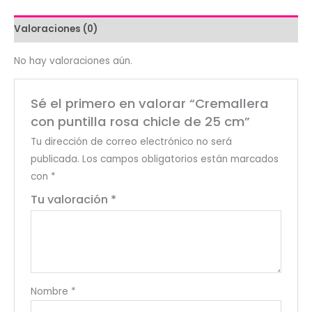
chicle
de
Valoraciones (0)
25
cm
No hay valoraciones aún.
cantidad
Sé el primero en valorar “Cremallera
con puntilla rosa chicle de 25 cm”
Tu dirección de correo electrónico no será
publicada.
Los campos obligatorios están marcados
con
*
Tu valoración
*
Nombre
*