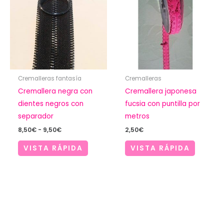
Cremalleras fantasía
Cremalleras
Cremallera negra con
Cremallera japonesa
dientes negros con
fucsia con puntilla por
separador
metros
Rango
8,50
€
-
9,50
€
2,50
€
de
precios:
VISTA RÁPIDA
VISTA RÁPIDA
desde
8,50€
hasta
9,50€