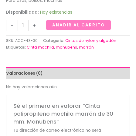
Para asas, bolsos, mochilas
Disponibilidad:
Hay existencias
Cinta
-
+
AÑADIR AL CARRITO
polipropileno
mochila
SKU:
ACC-43-30
Categoría:
Cintas de nylon y algodón
marrón
Etiquetas:
Cinta mochila
,
manubens
,
marrón
de
30
mm.
Valoraciones (0)
Manubens
cantidad
No hay valoraciones aún.
Sé el primero en valorar “Cinta
polipropileno mochila marrón de 30
mm. Manubens”
Tu dirección de correo electrónico no será