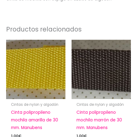
Productos relacionados
Cintas de nylon y algodón
Cintas de nylon y algodón
Cinta polipropileno
Cinta polipropileno
mochila amarilla de 30
mochila marrón de 30
mm. Manubens
mm. Manubens
1,00
€
1,00
€