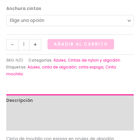
Anchura cintas
Cinta
-
+
AÑADIR AL CARRITO
de
mochila
SKU:
N/D
Categorías:
Azules
,
Cintas de nylon y algodón
con
Etiquetas:
Azules
,
cinta de algodón
,
cinta espiga
,
Cinta
espiga
mochila
en
azules
de
Descripción
algodón
Información adicional
cantidad
Valoraciones (0)
Cinta de mochila con espiga en azules de algodón