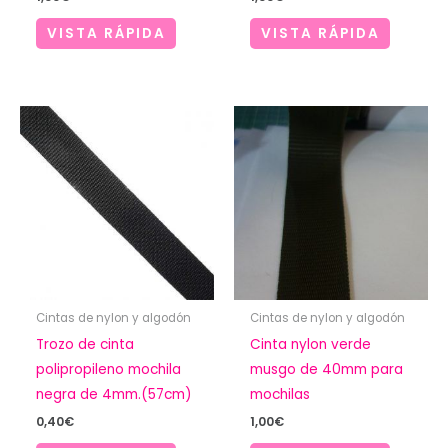
VISTA RÁPIDA
VISTA RÁPIDA
Cintas de nylon y algodón
Cintas de nylon y algodón
Trozo de cinta
Cinta nylon verde
polipropileno mochila
musgo de 40mm para
negra de 4mm.(57cm)
mochilas
0,40
€
1,00
€