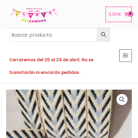
Ir
al
0,00
€
contenido
Cerraremos del 20 al 24 de abril. No se
tramitarán ni enviarán pedidos.