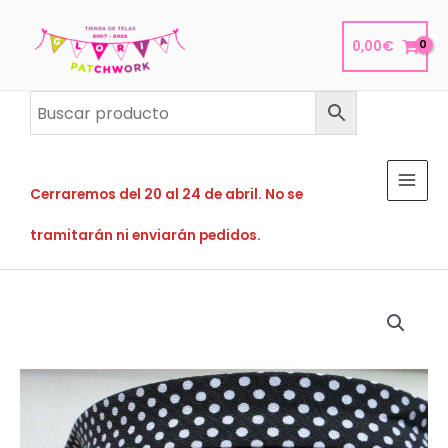
Ir
al
0,00
€
contenido
Cerraremos del 20 al 24 de abril. No se
tramitarán ni enviarán pedidos.