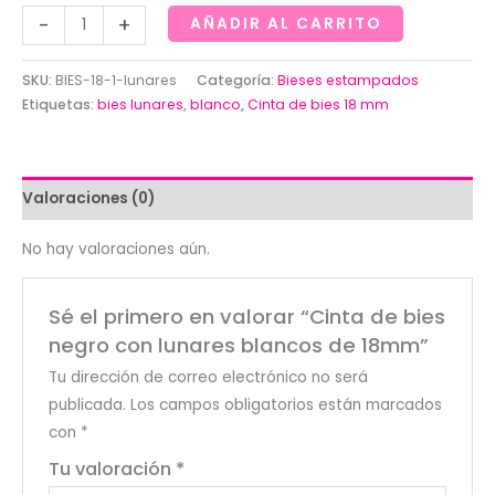
Cinta
-
+
AÑADIR AL CARRITO
de
bies
SKU:
BIES-18-1-lunares
Categoría:
Bieses estampados
negro
Etiquetas:
bies lunares
,
blanco
,
Cinta de bies 18 mm
con
lunares
blancos
Valoraciones (0)
de
18mm
No hay valoraciones aún.
cantidad
Sé el primero en valorar “Cinta de bies
negro con lunares blancos de 18mm”
Tu dirección de correo electrónico no será
publicada.
Los campos obligatorios están marcados
con
*
Tu valoración
*