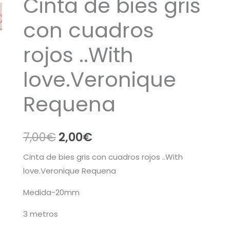
Cinta de bies gris
con cuadros
rojos ..With
love.Veronique
Requena
El
El
7,00
€
2,00
€
precio
precio
Cinta de bies gris con cuadros rojos ..With
love.Veronique Requena
original
actual
Medida-20mm
era:
es:
3 metros
7,00€.
2,00€.