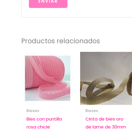
Productos relacionados
Bieses
Bieses
Bies con puntilla
Cinta de bies oro
rosa chicle
de lame de 30mm