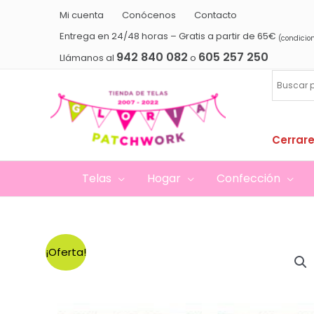
Ir
Mi cuenta
Conócenos
Contacto
al
Entrega en 24/48 horas – Gratis a partir de 65€
(condicio
contenido
942 840 082
605 257 250
Llámanos al
o
Cerrare
Telas
Hogar
Confección
¡Oferta!