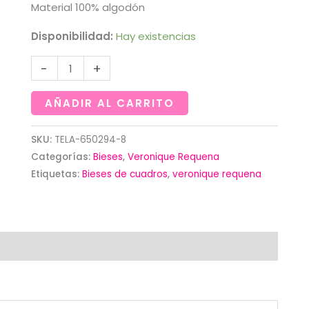
Material 100% algodón
Disponibilidad:
Hay existencias
Cinta
-
+
de
bies
AÑADIR AL CARRITO
gris
con
SKU:
TELA-650294-8
Categorías:
Bieses
,
Veronique Requena
cuadros
Etiquetas:
Bieses de cuadros
,
veronique requena
rojos
..With
love.Veronique
Requena
cantidad