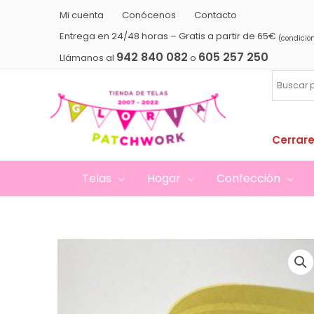
Ir
Mi cuenta
Conócenos
Contacto
al
Entrega en 24/48 horas – Gratis a partir de 65€
(condicio
contenido
942 840 082
605 257 250
Llámanos al
o
Cerrare
Telas
Hogar
Confección