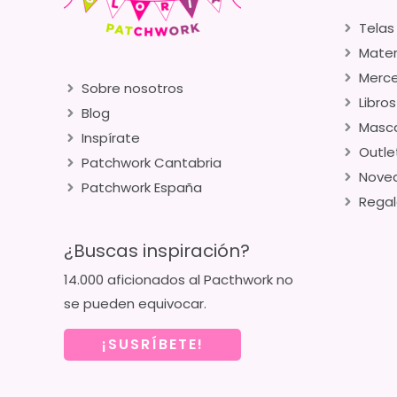
Telas
Mater
Merce
Sobre nosotros
Libros
Blog
Masca
Inspírate
Outle
Patchwork Cantabria
Nove
Patchwork España
Regal
¿Buscas inspiración?
14.000 aficionados al Pacthwork no
se pueden equivocar.
¡SUSRÍBETE!