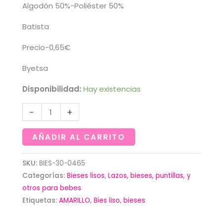
Algodón 50%-Poliéster 50%
Batista
Precio-0,65€
Byetsa
Disponibilidad:
Hay existencias
Cinta
-
+
de
bies
AÑADIR AL CARRITO
amarillo
medio
SKU:
BIES-30-0465
Categorías:
Bieses lisos
,
Lazos, bieses, puntillas, y
de
otros para bebes
30
Etiquetas:
AMARILLO
,
Bies liso
,
bieses
mm
cantidad