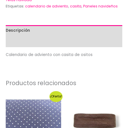
Etiquetas:
calendario de adviento
,
casita
,
Paneles navideños
de
ositos
cantidad
Descripción
Valoraciones (0)
Calendario de adviento con casita de ositos
Productos relacionados
¡Oferta!