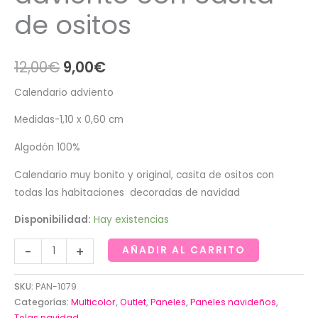
de ositos
El
El
12,00
€
9,00
€
precio
precio
Calendario adviento
original
actual
Medidas-1,10 x 0,60 cm
era:
es:
Algodón 100%
12,00€.
9,00€.
Calendario muy bonito y original, casita de ositos con
todas las habitaciones decoradas de navidad
Disponibilidad:
Hay existencias
Calendario
-
+
AÑADIR AL CARRITO
de
adviento
SKU:
PAN-1079
con
Categorías:
Multicolor
,
Outlet
,
Paneles
,
Paneles navideños
,
casita
Telas navidad