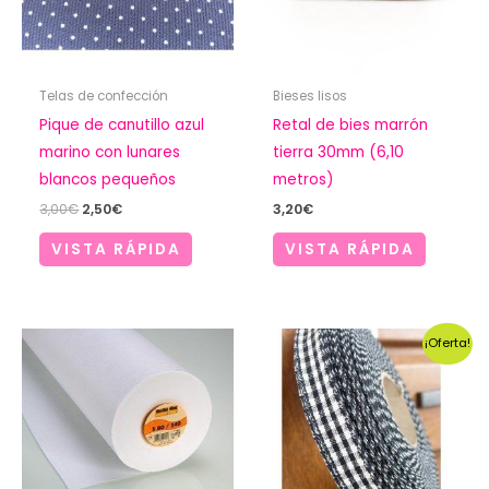
Telas de confección
Bieses lisos
Pique de canutillo azul
Retal de bies marrón
marino con lunares
tierra 30mm (6,10
blancos pequeños
metros)
El
El
3,00
€
2,50
€
3,20
€
precio
precio
original
actual
VISTA RÁPIDA
VISTA RÁPIDA
era:
es:
3,00€.
2,50€.
¡Oferta!