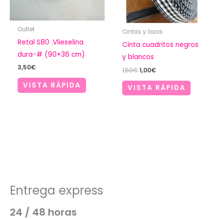
Outlet
Cintas y lazos
Retal S80 .Vlieselina
Cinta cuadritos negros
dura-# (90×36 cm)
y blancos
3,50
€
El
El
1,50
€
1,00
€
precio
precio
VISTA RÁPIDA
original
actual
VISTA RÁPIDA
era:
es:
1,50€.
1,00€.
Entrega express
24 / 48 horas