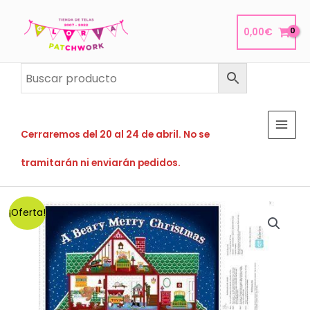
Ir
al
0,00
€
contenido
Cerraremos del 20 al 24 de abril. No se
tramitarán ni enviarán pedidos.
¡Oferta!