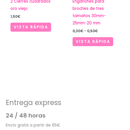
2 Cierres cuadrados
Enganches para
oro viejo
broches de tres
tamaños 30mm-
1,50
€
25mm-20 mm
VISTA RÁPIDA
Rango
0,30
€
-
0,50
€
de
precios:
VISTA RÁPIDA
desde
0,30€
hasta
0,50€
Entrega express
24 / 48 horas
Envío gratis a partir de 65€