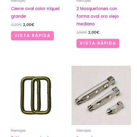
Herrajes
Herrajes
Cierre oval color níquel
2 Mosquetones con
grande
forma oval oro viejo
mediano
El
El
3,00
€
2,00
€
precio
precio
El
El
2,50
€
2,00
€
original
actual
VISTA RÁPIDA
precio
precio
era:
es:
original
actual
VISTA RÁPIDA
3,00€.
2,00€.
era:
es:
2,50€.
2,00€.
Herrajes
Herrajes