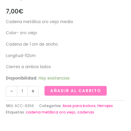
7,00
€
Cadena metálica oro viejo media
Color- oro viejo
Cadena de 1 cm de ancho
Longitud-112cm
Cierres a ambos lados
Disponibilidad:
Hay existencias
Cadena
-
+
AÑADIR AL CARRITO
metálica
oro
SKU:
ACC-9256
Categorías:
Asas para bolsos
,
Herrajes
viejo
Etiquetas:
cadena metálica oro viejo
,
cadenas
media
cantidad