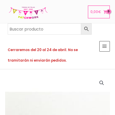
Ir
al
0,00
€
contenido
Cerraremos del 20 al 24 de abril. No se
tramitarán ni enviarán pedidos.