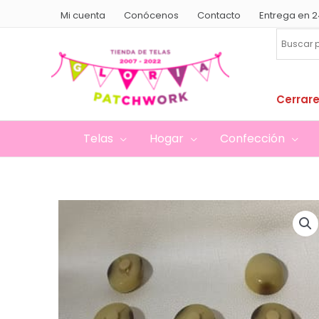
Ir
Mi cuenta
Conócenos
Contacto
Entrega en 2
al
contenido
Cerrare
Telas
Hogar
Confección