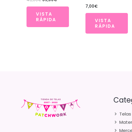
precio
precio
7,00
€
original
actual
VISTA
era:
es:
RÁPIDA
45,00€.
39,00€.
VISTA
RÁPIDA
Cate
Telas
Mater
Merce