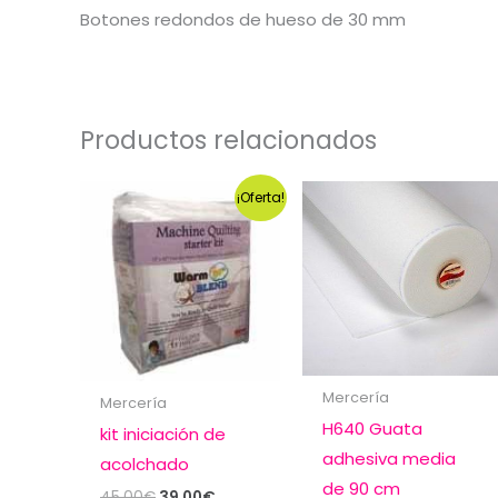
Botones redondos de hueso de 30 mm
Productos relacionados
¡Oferta!
Mercería
Mercería
H640 Guata
kit iniciación de
adhesiva media
acolchado
de 90 cm
El
El
45,00
€
39,00
€