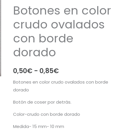
Botones en color
crudo ovalados
con borde
dorado
Rango
0,50
€
-
0,85
€
de
Botones en color crudo ovalados con borde
dorado
precios:
Botón de coser por detrás.
desde
Color-crudo con borde dorado
0,50€
Medida- 15 mm- 10 mm
hasta