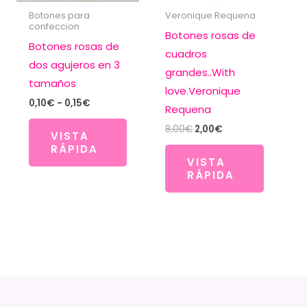
Botones para
Veronique Requena
confeccion
Botones rosas de
Botones rosas de
cuadros
dos agujeros en 3
grandes..With
tamaños
love.Veronique
Rango
0,10
€
-
0,15
€
Requena
de
precios:
El
El
8,00
€
2,00
€
VISTA
desde
precio
precio
RÁPIDA
0,10€
original
actual
hasta
VISTA
era:
es:
0,15€
RÁPIDA
8,00€.
2,00€.