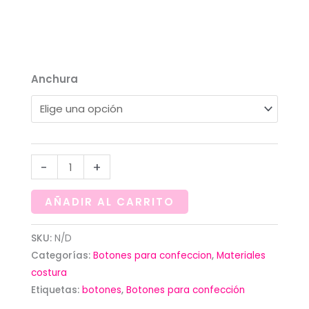
0,85€
Anchura
Botones
-
+
en
color
AÑADIR AL CARRITO
crudo
ovalados
SKU:
N/D
Categorías:
Botones para confeccion
,
Materiales
con
costura
borde
Etiquetas:
botones
,
Botones para confección
dorado