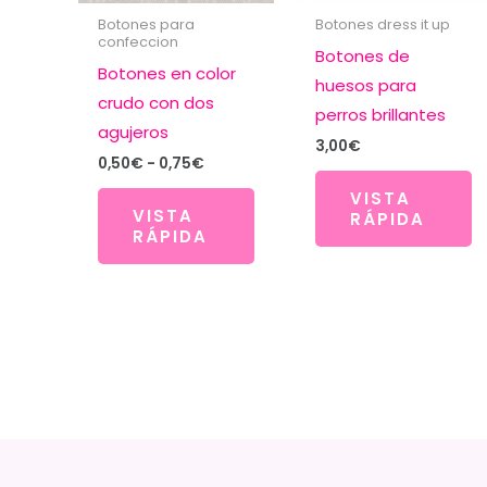
Botones para
Botones dress it up
confeccion
Botones de
Botones en color
huesos para
crudo con dos
perros brillantes
agujeros
3,00
€
Rango
0,50
€
-
0,75
€
de
VISTA
precios:
VISTA
desde
RÁPIDA
RÁPIDA
0,50€
hasta
0,75€