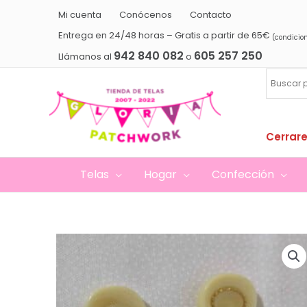
Ir
Mi cuenta
Conócenos
Contacto
al
Entrega en 24/48 horas – Gratis a partir de 65€
(condicio
contenido
942 840 082
605 257 250
Llámanos al
o
Cerrare
Telas
Hogar
Confección