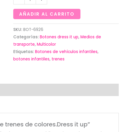
de
trenes
AÑADIR AL CARRITO
de
colores.Dress
SKU:
BOT-6926
Categorías:
Botones dress it up
,
Medios de
it
transporte
,
Multicolor
up
Etiquetas:
Botones de vehículos infantiles
,
cantidad
botones infantiles
,
trenes
e trenes de colores.Dress it up”