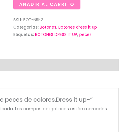
peces
AÑADIR AL CARRITO
de
colores.Dress
SKU:
BOT-6952
Categorías:
Botones
,
Botones dress it up
it
Etiquetas:
BOTONES DRESS IT UP
,
peces
up-
cantidad
e peces de colores.Dress it up-”
licada.
Los campos obligatorios están marcados