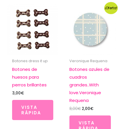
¡Oferta!
Botones dress it up
Veronique Requena
Botones de
Botones azules de
huesos para
cuadros
perros brillantes
grandes..With
love.Veronique
3,00
€
Requena
VISTA
El
El
8,00
€
2,00
€
RÁPIDA
precio
precio
original
actual
VISTA
era:
es:
RÁPIDA
8,00€.
2,00€.