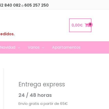
42 840 082
605 257 250
o
0,00
€
pedidos.
Navidad
Varios
Apartamentos
Entrega express
24 / 48 horas
Envío gratis a partir de 65€