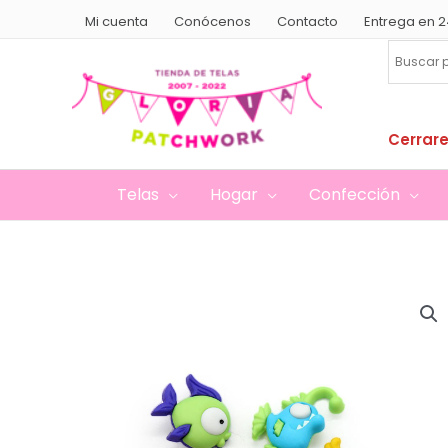
Ir
Mi cuenta
Conócenos
Contacto
Entrega en 2
al
contenido
Cerrare
Telas
Hogar
Confección