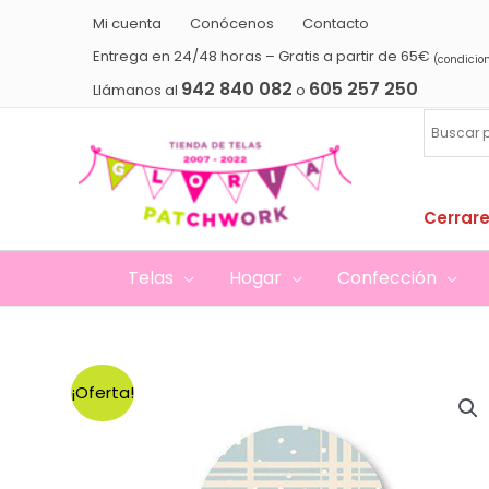
Ir
Mi cuenta
Conócenos
Contacto
al
Entrega en 24/48 horas – Gratis a partir de 65€
(condicio
contenido
942 840 082
605 257 250
Llámanos al
o
Cerrare
Telas
Hogar
Confección
¡Oferta!