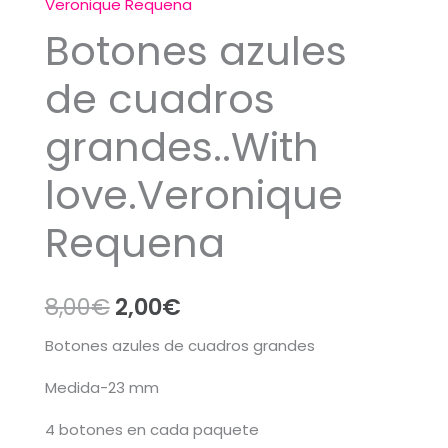
Veronique Requena
Botones azules
de cuadros
grandes..With
love.Veronique
Requena
El
El
8,00
€
2,00
€
precio
precio
Botones azules de cuadros grandes
original
actual
Medida-23 mm
era:
es:
4 botones en cada paquete