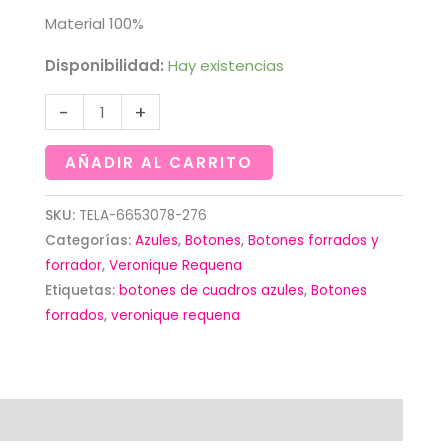
8,00€.
2,00€.
Material 100%
Disponibilidad:
Hay existencias
Botones
-
+
azules
de
AÑADIR AL CARRITO
cuadros
grandes..With
SKU:
TELA-6653078-276
Categorías:
Azules
,
Botones
,
Botones forrados y
love.Veronique
forrador
,
Veronique Requena
Requena
Etiquetas:
botones de cuadros azules
,
Botones
cantidad
forrados
,
veronique requena