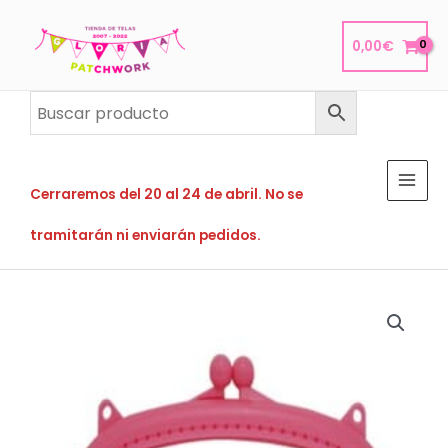
Ir
al
0,00
€
contenido
Cerraremos del 20 al 24 de abril. No se
tramitarán ni enviarán pedidos.