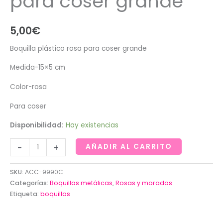
para coser grande
5,00
€
Boquilla plástico rosa para coser grande
Medida-15×5 cm
Color-rosa
Para coser
Disponibilidad:
Hay existencias
Boquilla
-
+
AÑADIR AL CARRITO
plástico
rosa
SKU:
ACC-9990C
para
Categorías:
Boquillas metálicas
,
Rosas y morados
coser
Etiqueta:
boquillas
grande
cantidad