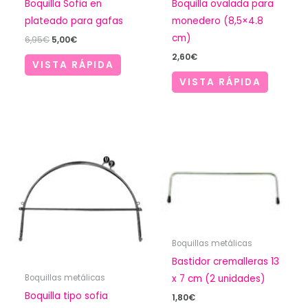
Boquilla Sofia en
Boquilla ovalada para
plateado para gafas
monedero (8,5×4.8
cm)
El
El
6,95
€
5,00
€
precio
precio
2,60
€
original
actual
VISTA RÁPIDA
era:
es:
VISTA RÁPIDA
6,95€.
5,00€.
Boquillas metálicas
Bastidor cremalleras 13
x 7 cm (2 unidades)
Boquillas metálicas
Boquilla tipo sofia
1,80
€