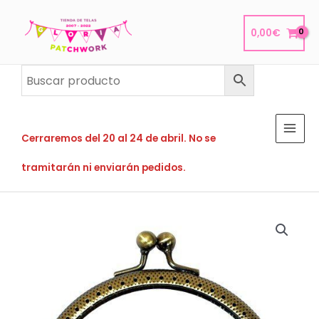
Ir
al
0,00
€
contenido
Cerraremos del 20 al 24 de abril. No se
tramitarán ni enviarán pedidos.