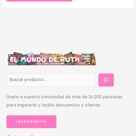
B
u
s
Únete a nuestra comunidad de más de 14.000 personas
c
para inspirarte y recibir descuentos y ofertas.
a
r
¡SUSCRÍBETE!