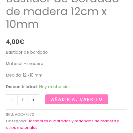
de madera 12cm x
10mm
4,00
€
Bastidor de bordado
Material – madera
Medida-12 x10 mm
Disponibilidad:
Hay existencias
Bastidor
-
+
AÑADIR AL CARRITO
de
bordado
SKU:
ACC-7070
de
Categoría:
Bastidores cuadrados y redondos de madera y
madera
otros materiales