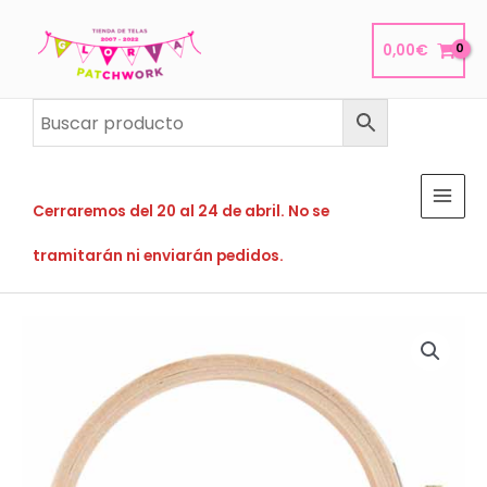
Ir
al
0,00
€
contenido
Cerraremos del 20 al 24 de abril. No se
tramitarán ni enviarán pedidos.