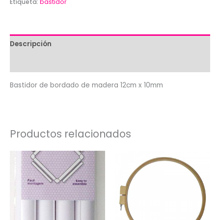
Etiqueta:
bastidor
12cm
x
10mm
cantidad
Descripción
Valoraciones (0)
Bastidor de bordado de madera 12cm x 10mm
Productos relacionados