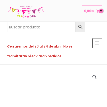
Ir
al
0,00
€
contenido
Cerraremos del 20 al 24 de abril. No se
tramitarán ni enviarán pedidos.