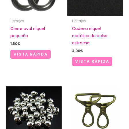
Herrajes
Herrajes
Cierre oval níquel
Cadena níquel
pequeño
metálica de bolso
estrecha
1,50
€
4,00
€
VISTA RÁPIDA
VISTA RÁPIDA