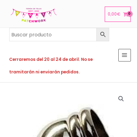
Ir
al
0,00
€
contenido
Cerraremos del 20 al 24 de abril. No se
tramitarán ni enviarán pedidos.