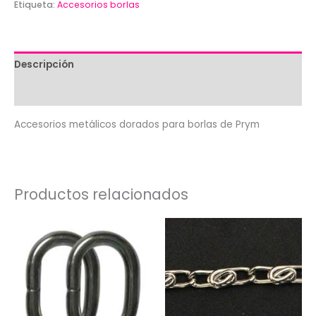
Etiqueta:
Accesorios borlas
de
Prym
cantidad
Descripción
Valoraciones (0)
Accesorios metálicos dorados para borlas de Prym
Productos relacionados