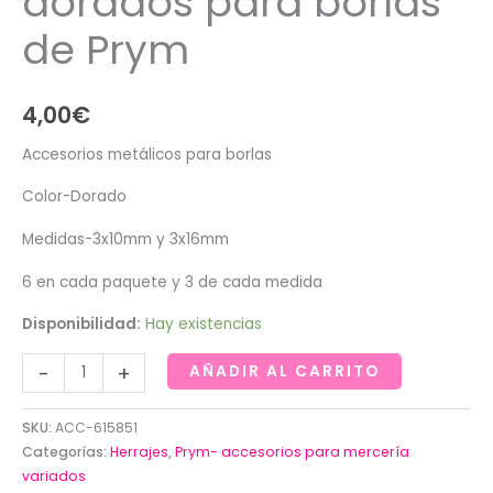
dorados para borlas
de Prym
4,00
€
Accesorios metálicos para borlas
Color-Dorado
Medidas-3x10mm y 3x16mm
6 en cada paquete y 3 de cada medida
Disponibilidad:
Hay existencias
Accesorios
-
+
AÑADIR AL CARRITO
metálicos
dorados
SKU:
ACC-615851
para
Categorías:
Herrajes
,
Prym- accesorios para mercería
borlas
variados