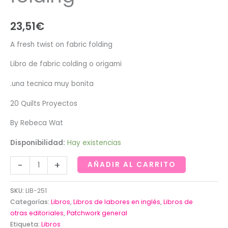
23,51
€
A fresh twist on fabric folding
Libro de fabric colding o origami
.una tecnica muy bonita
20 Quilts Proyectos
By Rebeca Wat
Disponibilidad:
Hay existencias
A
-
+
AÑADIR AL CARRITO
fresh
twist
SKU:
LIB-251
on
Categorías:
Libros
,
Libros de labores en inglés
,
Libros de
fabric
otras editoriales
,
Patchwork general
Etiqueta:
Libros
folding