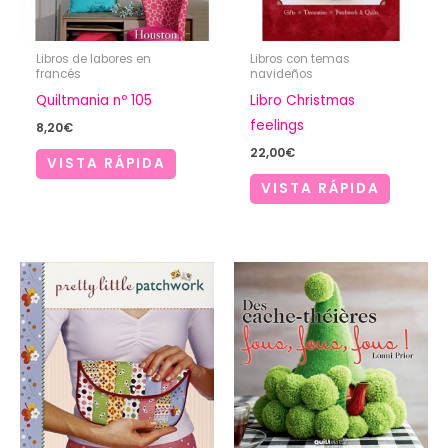
Libros de labores en
Libros con temas
francés
navideños
Quiltmania nº 105
Libro Christmas
feelings
8,20
€
22,00
€
VISTA RÁPIDA
VISTA RÁPIDA