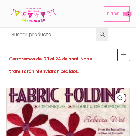
Ir
al
0,00
€
contenido
Cerraremos del 20 al 24 de abril. No se
tramitarán ni enviarán pedidos.