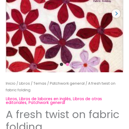
Inicio
/
Libros
/
Temas
/
Patchwork general
/ A fresh twist on
fabric folding
Libros
,
Libros de labores en inglés
,
Libros de otras
editoriales
,
Patchwork general
A fresh twist on fabric
folding