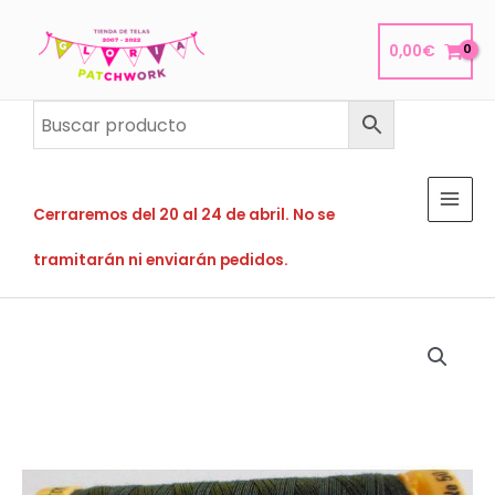
Ir
al
0,00
€
contenido
Cerraremos del 20 al 24 de abril. No se
tramitarán ni enviarán pedidos.