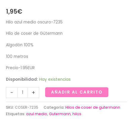
1,95
€
Hilo azul medio oscuro-7235
Hilo de coser de Gütermann
Algodón 100%
100 metros
Precio-1.95EUR
Disponibilidad:
Hay existencias
Hilo
-
+
AÑADIR AL CARRITO
azul
medio
SKU:
COSER-7235
Categoría:
Hilos de coser de gutermann
oscuro-
Etiquetas:
azul medio
,
Gutermann
,
hilos
7235
cantidad