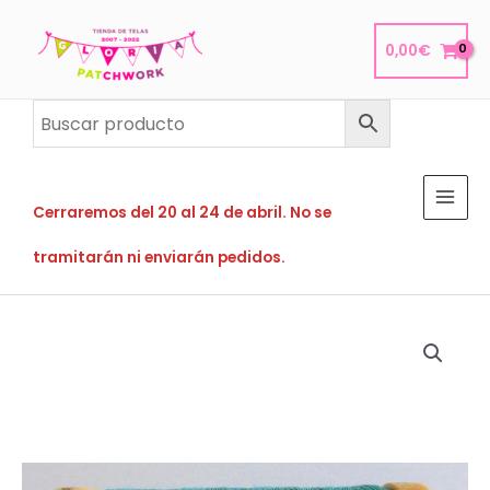
Ir
al
0,00
€
contenido
Cerraremos del 20 al 24 de abril. No se
tramitarán ni enviarán pedidos.