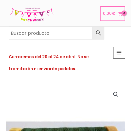
Ir
al
0,00
€
contenido
Cerraremos del 20 al 24 de abril. No se
tramitarán ni enviarán pedidos.