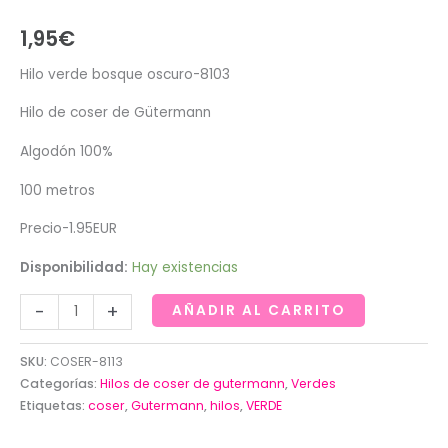
1,95
€
Hilo verde bosque oscuro-8103
Hilo de coser de Gütermann
Algodón 100%
100 metros
Precio-1.95EUR
Disponibilidad:
Hay existencias
Hilo
-
+
AÑADIR AL CARRITO
verde
bosque
SKU:
COSER-8113
oscuro-
Categorías:
Hilos de coser de gutermann
,
Verdes
8103
Etiquetas:
coser
,
Gutermann
,
hilos
,
VERDE
cantidad