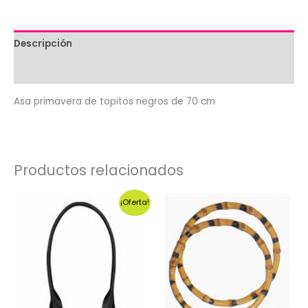
negros
de
70
Descripción
cm
cantidad
Valoraciones (0)
Asa primavera de topitos negros de 70 cm
Productos relacionados
¡Oferta!