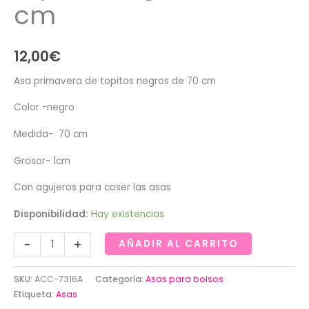
cm
12,00
€
Asa primavera de topitos negros de 70 cm
Color -negro
Medida- 70 cm
Grosor- 1cm
Con agujeros para coser las asas
Disponibilidad:
Hay existencias
Asa
-
+
AÑADIR AL CARRITO
primavera
de
SKU:
ACC-7316A
Categoría:
Asas para bolsos
topitos
Etiqueta:
Asas