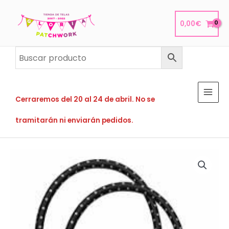
Ir
al
0,00
€
contenido
Cerraremos del 20 al 24 de abril. No se
tramitarán ni enviarán pedidos.