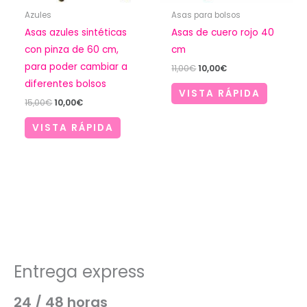
Azules
Asas para bolsos
Asas azules sintéticas
Asas de cuero rojo 40
con pinza de 60 cm,
cm
para poder cambiar a
El
El
11,00
€
10,00
€
precio
precio
diferentes bolsos
original
actual
VISTA RÁPIDA
era:
es:
El
El
15,00
€
10,00
€
11,00€.
10,00€.
precio
precio
original
actual
VISTA RÁPIDA
era:
es:
15,00€.
10,00€.
Entrega express
24 / 48 horas