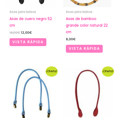
Asas para bolsos
Asas para bolsos
Asas de cuero negro 52
Asas de bamboo
cm
grande color natural 22
cm
El
El
14,00
€
12,00
€
precio
precio
8,00
€
original
actual
VISTA RÁPIDA
era:
es:
VISTA RÁPIDA
14,00€.
12,00€.
¡Oferta!
¡Oferta!