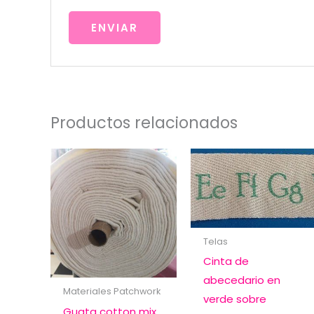
Productos relacionados
Telas
Cinta de
abecedario en
Materiales Patchwork
verde sobre
Guata cotton mix