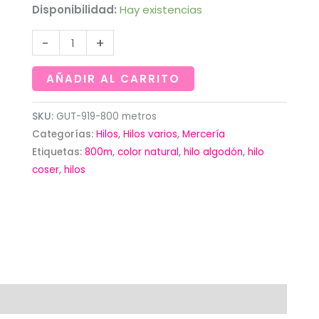
Disponibilidad:
Hay existencias
Hilo
-
+
natural
de
AÑADIR AL CARRITO
800
metros-
SKU:
GUT-919-800 metros
Categorías:
Hilos
,
Hilos varios
,
Mercería
Gütermann
Etiquetas:
800m
,
color natural
,
hilo algodón
,
hilo
cantidad
coser
,
hilos