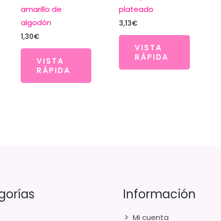
amarillo de
plateado
algodón
3,13
€
1,30
€
VISTA
RÁPIDA
VISTA
RÁPIDA
gorías
Información
Mi cuenta