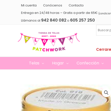
Ir
Mi cuenta
Conócenos
Contacto
al
Entrega en 24/48 horas – Gratis a partir de 65€
(condicio
contenido
942 840 082
605 257 250
Llámanos al
o
Cerrare
Telas
Hogar
Confección